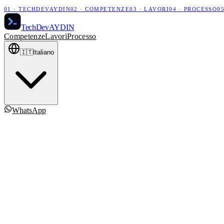
01
·
TECHDEVAYDIN
02
·
COMPETENZE
03
·
LAVORI
04
·
PROCESSO
0
Tech
Dev
AYDIN
Competenze
Lavori
Processo
🇮🇹
Italiano
WhatsApp
Parliamo del tuo progetto