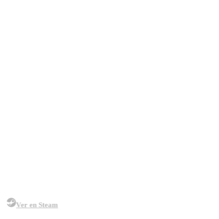
API & Sistemas Backend
APIs RESTful y GraphQL, microservicios, sistemas WebSocket en
tiempo real y pipelines de procesamiento de datos de alto volumen.
Hablémoslo por WhatsApp
Ver en Steam