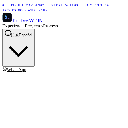
01
·
TECHDEVAYDIN
02
·
EXPERIENCIA
03
·
PROYECTOS
04
·
PROCESO
05
·
WHATSAPP
Tech
Dev
AYDIN
Experiencia
Proyectos
Proceso
🇪🇸
Español
WhatsApp