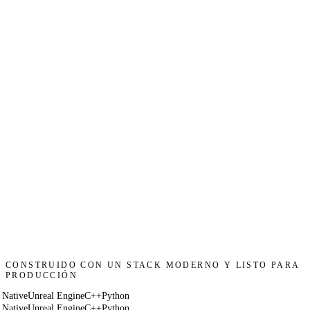
Hablemos de tu proyecto
CONSTRUIDO CON UN STACK MODERNO Y LISTO PARA
PRODUCCIÓN
 Native
Unreal Engine
C++
Python
 Native
Unreal Engine
C++
Python