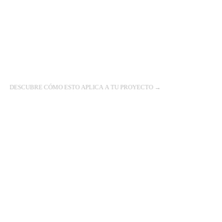
a la API de Steamworks.
Predicción Avanzada del Cliente
Simulación local que resuelve las desincronizaciones físicas para
interacciones cooperativas impecables.
DESCUBRE CÓMO ESTO APLICA A TU PROYECTO
→
01